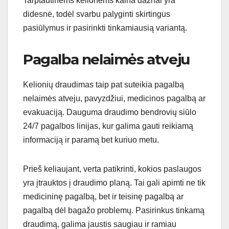
Tarptautinėms kelionėms kaina dažnai yra
didesnė, todėl svarbu palyginti skirtingus
pasiūlymus ir pasirinkti tinkamiausią variantą.
Pagalba nelaimės atveju
Kelionių draudimas taip pat suteikia pagalbą
nelaimės atveju, pavyzdžiui, medicinos pagalbą ar
evakuaciją. Dauguma draudimo bendrovių siūlo
24/7 pagalbos linijas, kur galima gauti reikiamą
informaciją ir paramą bet kuriuo metu.
Prieš keliaujant, verta patikrinti, kokios paslaugos
yra įtrauktos į draudimo planą. Tai gali apimti ne tik
medicininę pagalbą, bet ir teisinę pagalbą ar
pagalbą dėl bagažo problemų. Pasirinkus tinkamą
draudimą, galima jaustis saugiau ir ramiau