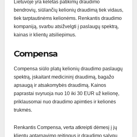
Lietuvoje yra keletas patikimų draudimo
bendrovių, siūlančių kelionių draudimą tiek vidaus,
tiek tarptautinėms kelionėms. Renkantis draudimo
kompaniją, svarbu atsižvelgti į paslaugų spektrą,
kainas ir klientų atsiliepimus.
Compensa
Compensa siūlo platų kelionių draudimo paslaugų
spektrą, įskaitant medicininį draudimą, bagažo
apsaugą ir atsakomybės draudimą. Kainos
paprastai svyruoja nuo 10 iki 30 EUR už kelionę,
priklausomai nuo draudimo apimties ir kelionės
trukmės.
Renkantis Compensa, verta atkreipti dėmesį į jų
klientų aptarnavimo reitingus ir draudimo sąlygų