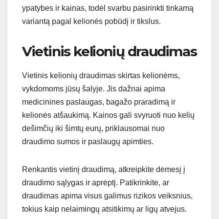
ypatybes ir kainas, todėl svarbu pasirinkti tinkamą
variantą pagal kelionės pobūdį ir tikslus.
Vietinis kelionių draudimas
Vietinis kelionių draudimas skirtas kelionėms,
vykdomoms jūsų šalyje. Jis dažnai apima
medicinines paslaugas, bagažo praradimą ir
kelionės atšaukimą. Kainos gali svyruoti nuo kelių
dešimčių iki šimtų eurų, priklausomai nuo
draudimo sumos ir paslaugų apimties.
Renkantis vietinį draudimą, atkreipkite dėmesį į
draudimo sąlygas ir aprėptį. Patikrinkite, ar
draudimas apima visus galimus rizikos veiksnius,
tokius kaip nelaimingų atsitikimų ar ligų atvejus.