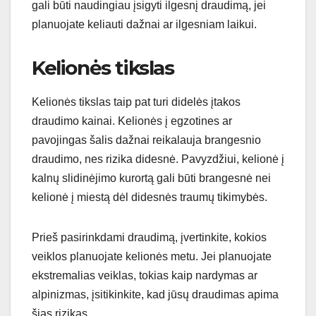
gali būti naudingiau įsigyti ilgesnį draudimą, jei
planuojate keliauti dažnai ar ilgesniam laikui.
Kelionės tikslas
Kelionės tikslas taip pat turi didelės įtakos
draudimo kainai. Kelionės į egzotines ar
pavojingas šalis dažnai reikalauja brangesnio
draudimo, nes rizika didesnė. Pavyzdžiui, kelionė į
kalnų slidinėjimo kurortą gali būti brangesnė nei
kelionė į miestą dėl didesnės traumų tikimybės.
Prieš pasirinkdami draudimą, įvertinkite, kokios
veiklos planuojate kelionės metu. Jei planuojate
ekstremalias veiklas, tokias kaip nardymas ar
alpinizmas, įsitikinkite, kad jūsų draudimas apima
šias rizikas.