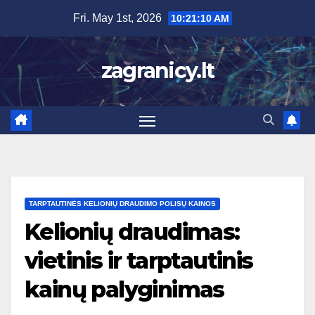
Skip
Fri. May 1st, 2026
10:21:12 AM
to
content
zagranicy.lt
TARPTAUTINĖS KELIONIŲ DRAUDIMO POLISŲ KAINOS
Kelionių draudimas:
vietinis ir tarptautinis
kainų palyginimas