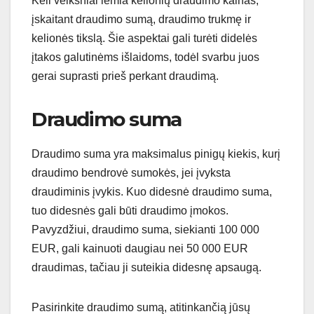
Keli veiksniai lemia kelionių draudimo kainas,
įskaitant draudimo sumą, draudimo trukmę ir
kelionės tikslą. Šie aspektai gali turėti didelės
įtakos galutinėms išlaidoms, todėl svarbu juos
gerai suprasti prieš perkant draudimą.
Draudimo suma
Draudimo suma yra maksimalus pinigų kiekis, kurį
draudimo bendrovė sumokės, jei įvyksta
draudiminis įvykis. Kuo didesnė draudimo suma,
tuo didesnės gali būti draudimo įmokos.
Pavyzdžiui, draudimo suma, siekianti 100 000
EUR, gali kainuoti daugiau nei 50 000 EUR
draudimas, tačiau ji suteikia didesnę apsaugą.
Pasirinkite draudimo sumą, atitinkančią jūsų