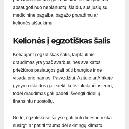
apsaugoti nuo neplanuotų išlaidų, susijusių su
medicinine pagalba, bagažo praradimu ar
kelionės atšaukimu.
Kelionės į egzotiškas šalis
Keliaujant į egzotiškas šalis, tarptautinis
draudimas yra ypač svarbus, nes sveikatos
priežiūros paslaugos gali būti brangios ir ne
visada prieinamos. Pavyzdžiui, Azijoje ar Afrikoje
gydymo išlaidos gali siekti kelis tūkstančius eurų,
todėl draudimas gali padėti išvengti didelių
finansinių nuostolių.
Be to, egzotiškose šalyse gali būti didesnė rizika
susirgti ar patirti traumą dėl skirtingų klimato