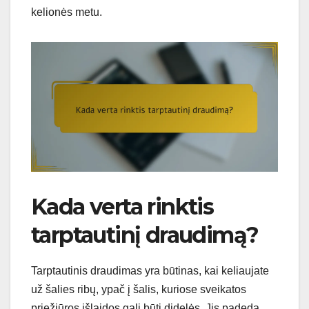
kelionės metu.
Kada verta rinktis
tarptautinį draudimą?
Tarptautinis draudimas yra būtinas, kai keliaujate
už šalies ribų, ypač į šalis, kuriose sveikatos
priežiūros išlaidos gali būti didelės. Jis padeda