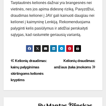
Tarptautinės kelionės dažnai yra brangesnės nei
vietinės, nes jos apima didesnę riziką. Pavyzdžiui,
draudimas kelionei į JAV gali kainuoti daugiau nei
kelionei į kaimyninę Lenkiją. Rekomenduojama
palyginti kelis pasiūlymus ir atidžiai perskaityti
sąlygas, kad rastumėte geriausią variantą.
Post
Kelionių draudimas:
Kelionių draudimas:
kainų palyginimas
amžiaus įtaka įmokoms
navigation
skirtingoms kelionės
kryptims
By
Mantas Žilinskas