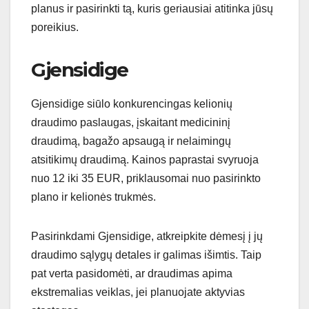
planus ir pasirinkti tą, kuris geriausiai atitinka jūsų
poreikius.
Gjensidige
Gjensidige siūlo konkurencingas kelionių
draudimo paslaugas, įskaitant medicininį
draudimą, bagažo apsaugą ir nelaimingų
atsitikimų draudimą. Kainos paprastai svyruoja
nuo 12 iki 35 EUR, priklausomai nuo pasirinkto
plano ir kelionės trukmės.
Pasirinkdami Gjensidige, atkreipkite dėmesį į jų
draudimo sąlygų detales ir galimas išimtis. Taip
pat verta pasidomėti, ar draudimas apima
ekstremalias veiklas, jei planuojate aktyvias