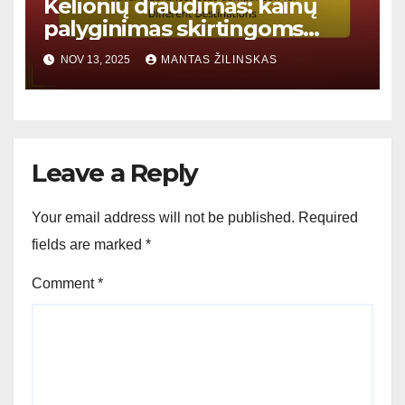
Kelionių draudimas: kainų
palyginimas skirtingoms
kelionės kryptims
NOV 13, 2025
MANTAS ŽILINSKAS
Leave a Reply
Your email address will not be published.
Required
fields are marked
*
Comment
*