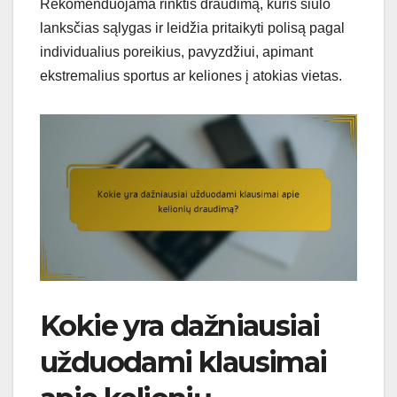
Rekomenduojama rinktis draudimą, kuris siūlo
lanksčias sąlygas ir leidžia pritaikyti polisą pagal
individualius poreikius, pavyzdžiui, apimant
ekstremalius sportus ar keliones į atokias vietas.
Kokie yra dažniausiai
užduodami klausimai