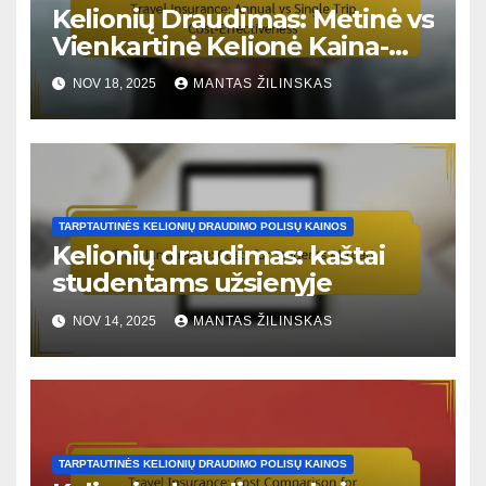
Kelionių Draudimas: Metinė vs
Vienkartinė Kelionė Kaina-
Naudingumo Santykis
NOV 18, 2025
MANTAS ŽILINSKAS
TARPTAUTINĖS KELIONIŲ DRAUDIMO POLISŲ KAINOS
Kelionių draudimas: kaštai
studentams užsienyje
NOV 14, 2025
MANTAS ŽILINSKAS
TARPTAUTINĖS KELIONIŲ DRAUDIMO POLISŲ KAINOS