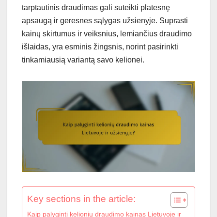
tarptautinis draudimas gali suteikti platesnę
apsaugą ir geresnes sąlygas užsienyje. Suprasti
kainų skirtumus ir veiksnius, lemiančius draudimo
išlaidas, yra esminis žingsnis, norint pasirinkti
tinkamiausią variantą savo kelionei.
Key sections in the article:
Kaip palyginti kelionių draudimo kainas Lietuvoje ir