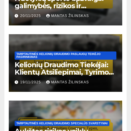
galimybės, rizikos ir
reikalavimai
20/11/2025
MANTAS ŽILINSKAS
TARPTAUTINĖS KELIONIŲ DRAUDIMO PASLAUGŲ TEIKĖJO
PASIRINKIMAS
Kelionių Draudimo Tiekėjai:
Klientų Atsiliepimai, Tyrimo
Metodai ir Įžvalgos
19/11/2025
MANTAS ŽILINSKAS
TARPTAUTINĖS KELIONIŲ DRAUDIMO SPECIALŪS SVARSTYMAI