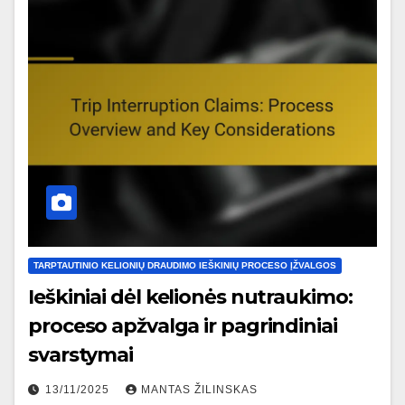
TARPTAUTINIO KELIONIŲ DRAUDIMO IEŠKINIŲ PROCESO ĮŽVALGOS
Ieškiniai dėl kelionės nutraukimo:
proceso apžvalga ir pagrindiniai
svarstymai
13/11/2025
MANTAS ŽILINSKAS