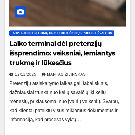
TARPTAUTINIO KELIONIŲ DRAUDIMO IEŠKINIŲ PROCESO ĮŽVALGOS
Laiko terminai dėl pretenzijų
išsprendimo: veiksniai, lemiantys
trukmę ir lūkesčius
12/11/2025
MANTAS ŽILINSKAS
Pretenzijų atsiskaitymo laikas gali labai skirtis,
dažniausiai trunka nuo kelių savaičių iki kelių
mėnesių, priklausomai nuo įvairių veiksnių. Svarbu,
kad klientai pateiktų visus reikiamus dokumentus ir
informaciją, kad procesas vyktų…