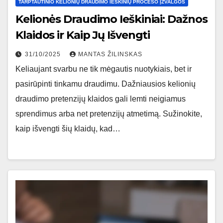
TARPTAUTINIO KELIONIŲ DRAUDIMO IEŠKINIŲ PROCESO ĮŽVALGOS
Kelionės Draudimo Ieškiniai: Dažnos
Klaidos ir Kaip Jų Išvengti
31/10/2025
MANTAS ŽILINSKAS
Keliaujant svarbu ne tik mėgautis nuotykiais, bet ir
pasirūpinti tinkamu draudimu. Dažniausios kelionių
draudimo pretenzijų klaidos gali lemti neigiamus
sprendimus arba net pretenzijų atmetimą. Sužinokite,
kaip išvengti šių klaidų, kad…