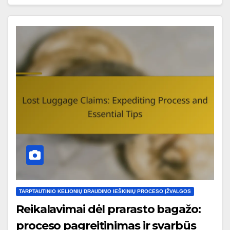
TARPTAUTINIO KELIONIŲ DRAUDIMO IEŠKINIŲ PROCESO ĮŽVALGOS
Reikalavimai dėl prarasto bagažo:
proceso pagreitinimas ir svarbūs