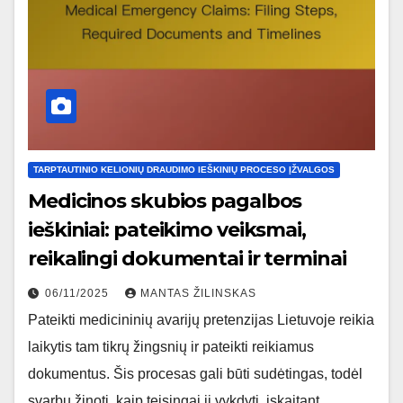
TARPTAUTINIO KELIONIŲ DRAUDIMO IEŠKINIŲ PROCESO ĮŽVALGOS
Medicinos skubios pagalbos
ieškiniai: pateikimo veiksmai,
reikalingi dokumentai ir terminai
06/11/2025
MANTAS ŽILINSKAS
Pateikti medicininių avarijų pretenzijas Lietuvoje reikia
laikytis tam tikrų žingsnių ir pateikti reikiamus
dokumentus. Šis procesas gali būti sudėtingas, todėl
svarbu žinoti, kaip teisingai jį vykdyti, įskaitant