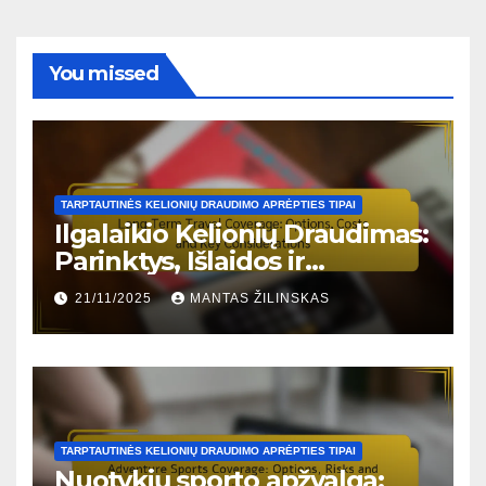
You missed
TARPTAUTINĖS KELIONIŲ DRAUDIMO APRĖPTIES TIPAI
Ilgalaikio Kelionių Draudimas:
Parinktys, Išlaidos ir
Svarbiausi Apsvarstymai
21/11/2025
MANTAS ŽILINSKAS
TARPTAUTINĖS KELIONIŲ DRAUDIMO APRĖPTIES TIPAI
Nuotykių sporto apžvalga: