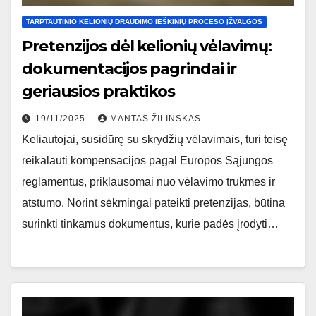
TARPTAUTINIO KELIONIŲ DRAUDIMO IEŠKINIŲ PROCESO ĮŽVALGOS
Pretenzijos dėl kelionių vėlavimų:
dokumentacijos pagrindai ir
geriausios praktikos
19/11/2025
MANTAS ŽILINSKAS
Keliautojai, susidūrę su skrydžių vėlavimais, turi teisę
reikalauti kompensacijos pagal Europos Sąjungos
reglamentus, priklausomai nuo vėlavimo trukmės ir
atstumo. Norint sėkmingai pateikti pretenzijas, būtina
surinkti tinkamus dokumentus, kurie padės įrodyti…