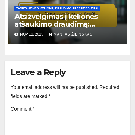
TARPTAUTINĖS KELIONIŲ DRAUDIMO APRĖPTIES TIPAI
Atsižvelgimas į kelionės
atšaukimo draudimą:
naudinga informacija,
NOV 12, 2025
MANTAS ŽILINSKAS
apribojimai ir svarstymai
Leave a Reply
Your email address will not be published.
Required
fields are marked
*
Comment
*