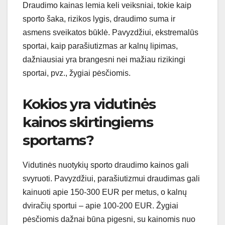
Draudimo kainas lemia keli veiksniai, tokie kaip
sporto šaka, rizikos lygis, draudimo suma ir
asmens sveikatos būklė. Pavyzdžiui, ekstremalūs
sportai, kaip parašiutizmas ar kalnų lipimas,
dažniausiai yra brangesni nei mažiau rizikingi
sportai, pvz., žygiai pėsčiomis.
Kokios yra vidutinės
kainos skirtingiems
sportams?
Vidutinės nuotykių sporto draudimo kainos gali
svyruoti. Pavyzdžiui, parašiutizmui draudimas gali
kainuoti apie 150-300 EUR per metus, o kalnų
dviračių sportui – apie 100-200 EUR. Žygiai
pėsčiomis dažnai būna pigesni, su kainomis nuo