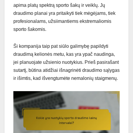
apima platų spektrą sporto šakų ir veiklų. Jų
draudimo planai yra pritaikyti tiek mėgėjams, tiek
profesionalams, užsiimantiems ekstremaliomis
sporto šakomis.
Ši kompanija taip pat siūlo galimybę papildyti
draudimą kelionės metu, kas yra ypač naudinga,
jei planuojate užsienio nuotykius. Prieš pasirašant
sutartį, būtina atidžiai išnagrinėti draudimo sąlygas
ir išimtis, kad išvengtumėte nemalonių staigmenų.