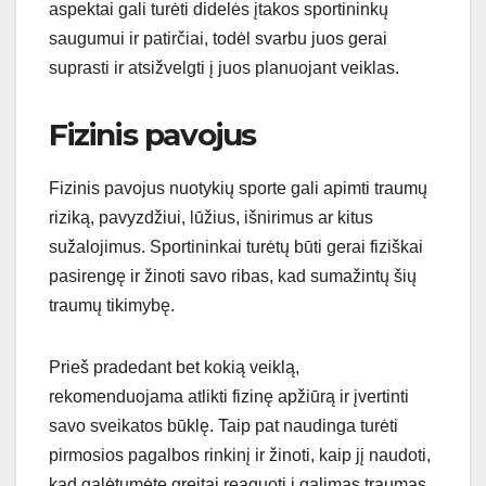
aspektai gali turėti didelės įtakos sportininkų
saugumui ir patirčiai, todėl svarbu juos gerai
suprasti ir atsižvelgti į juos planuojant veiklas.
Fizinis pavojus
Fizinis pavojus nuotykių sporte gali apimti traumų
riziką, pavyzdžiui, lūžius, išnirimus ar kitus
sužalojimus. Sportininkai turėtų būti gerai fiziškai
pasirengę ir žinoti savo ribas, kad sumažintų šių
traumų tikimybę.
Prieš pradedant bet kokią veiklą,
rekomenduojama atlikti fizinę apžiūrą ir įvertinti
savo sveikatos būklę. Taip pat naudinga turėti
pirmosios pagalbos rinkinį ir žinoti, kaip jį naudoti,
kad galėtumėte greitai reaguoti į galimas traumas.