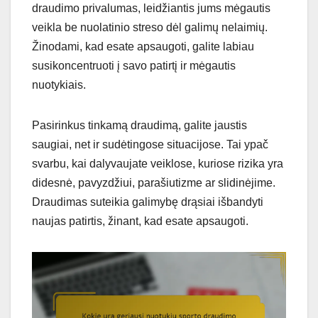
draudimo privalumas, leidžiantis jums mėgautis
veikla be nuolatinio streso dėl galimų nelaimių.
Žinodami, kad esate apsaugoti, galite labiau
susikoncentruoti į savo patirtį ir mėgautis
nuotykiais.
Pasirinkus tinkamą draudimą, galite jaustis
saugiai, net ir sudėtingose situacijose. Tai ypač
svarbu, kai dalyvaujate veiklose, kuriose rizika yra
didesnė, pavyzdžiui, parašiutizme ar slidinėjime.
Draudimas suteikia galimybę drąsiai išbandyti
naujas patirtis, žinant, kad esate apsaugoti.