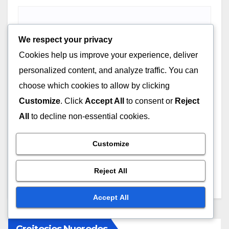
We respect your privacy
Website
Cookies help us improve your experience, deliver
personalized content, and analyze traffic. You can
choose which cookies to allow by clicking
Customize
. Click
Accept All
to consent or
Reject
All
to decline non-essential cookies.
Save my name, email, and website in this browser for
the next time I comment.
Customize
Reject All
Accept All