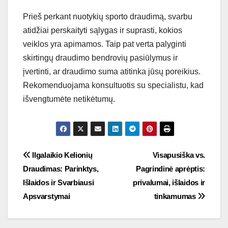
Prieš perkant nuotykių sporto draudimą, svarbu
atidžiai perskaityti sąlygas ir suprasti, kokios
veiklos yra apimamos. Taip pat verta palyginti
skirtingų draudimo bendrovių pasiūlymus ir
įvertinti, ar draudimo suma atitinka jūsų poreikius.
Rekomenduojama konsultuotis su specialistu, kad
išvengtumėte netikėtumų.
Post
Ilgalaikio Kelionių
Visapusiška vs.
Draudimas: Parinktys,
Pagrindinė aprėptis:
navigation
Išlaidos ir Svarbiausi
privalumai, išlaidos ir
Apsvarstymai
tinkamumas