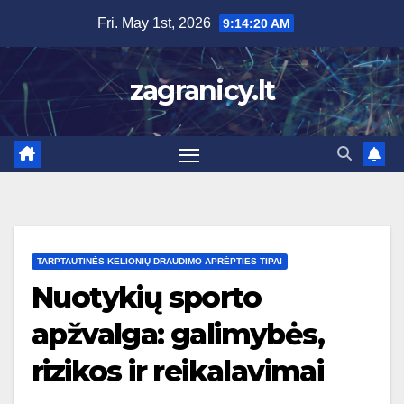
Skip
Fri. May 1st, 2026
9:14:21 AM
to
content
zagranicy.lt
TARPTAUTINĖS KELIONIŲ DRAUDIMO APRĖPTIES TIPAI
Nuotykių sporto
apžvalga: galimybės,
rizikos ir reikalavimai