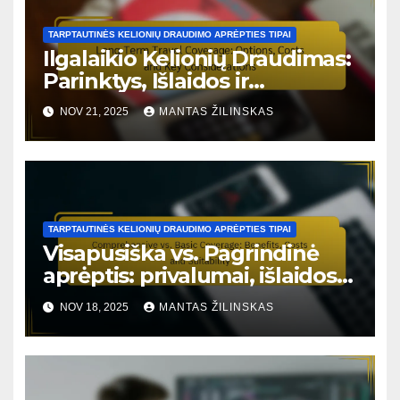
TARPTAUTINĖS KELIONIŲ DRAUDIMO APRĖPTIES TIPAI
Ilgalaikio Kelionių Draudimas:
Parinktys, Išlaidos ir
Svarbiausi Apsvarstymai
NOV 21, 2025
MANTAS ŽILINSKAS
TARPTAUTINĖS KELIONIŲ DRAUDIMO APRĖPTIES TIPAI
Visapusiška vs. Pagrindinė
aprėptis: privalumai, išlaidos ir
tinkamumas
NOV 18, 2025
MANTAS ŽILINSKAS