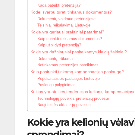
Kada pateikti pretenziją?
Kodėl svarbu turėti tinkamus dokumentus?
Dokumentų vaidmuo pretenzijose
Teisiniai reikalavimai Lietuvoje
Kokie yra geriausi praktiniai patarimai?
Kaip surinkti reikiamus dokumentus?
Kaip užpildyti pretenziją?
Kokie yra dažniausiai pasitaikantys klaidų šaltiniai?
Dokumentų trūkumai
Netinkamas pretenzijos pateikimas
Kaip pasirinkti tinkamą kompensacijos paslaugą?
Populiariausios paslaugos Lietuvoje
Paslaugų palyginimas
Kokios yra ateities tendencijos kelionių kompensacijos
Technologijų poveikis pretenzijų procesui
Nauji teisės aktai ir jų poveikis
Kokie yra kelionių vėl
sprendimai?