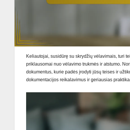
Keliautojai, susidūrę su skrydžių vėlavimais, turi
priklausomai nuo vėlavimo trukmės ir atstumo. Norin
dokumentus, kurie padės įrodyti jūsų teises ir užti
dokumentacijos reikalavimus ir geriausias praktikas