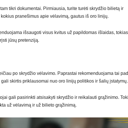
am tikri dokumentai. Pirmiausia, turite turėti skrydžio bilietą ir
et kokius pranešimus apie vėlavimą, gautus iš oro linijų.
enduojama išsaugoti visus kvitus už papildomas išlaidas, tokias
sti jūsų pretenziją.
reičiau po skrydžio vėlavimo. Paprastai rekomenduojama tai pad
li skirtis priklausomai nuo oro linijų politikos ir šalių įstatymų.
ai gali pasirinkti atsisakyti skrydžio ir reikalauti grąžinimo. Tok
kta už vėlavimą ir už bilieto grąžinimą.