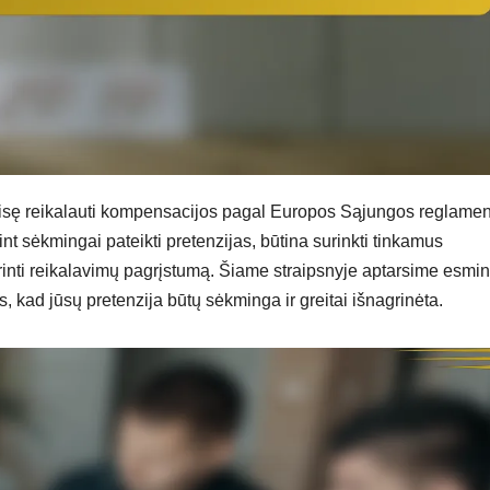
 teisę reikalauti kompensacijos pagal Europos Sąjungos reglamen
t sėkmingai pateikti pretenzijas, būtina surinkti tinkamus
krinti reikalavimų pagrįstumą. Šiame straipsnyje aptarsime esmin
, kad jūsų pretenzija būtų sėkminga ir greitai išnagrinėta.