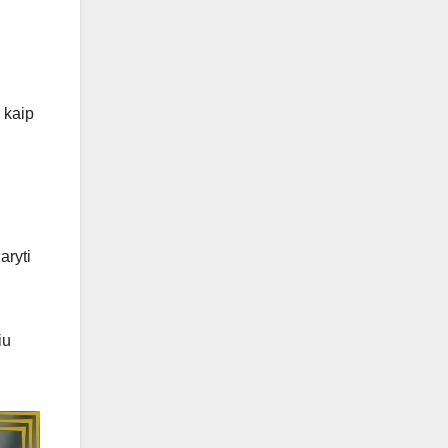
 kaip
aryti
iu