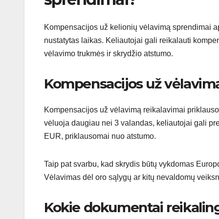
Kompensacijos už kelionių vėlavimą sprendimai api
nustatytas laikas. Keliautojai gali reikalauti ko
vėlavimo trukmės ir skrydžio atstumo.
Kompensacijos už vėlavimą
Kompensacijos už vėlavimą reikalavimai priklauso n
vėluoja daugiau nei 3 valandas, keliautojai gali pr
EUR, priklausomai nuo atstumo.
Taip pat svarbu, kad skrydis būtų vykdomas Europos
Vėlavimas dėl oro sąlygų ar kitų nevaldomų veiksn
Kokie dokumentai reikalin