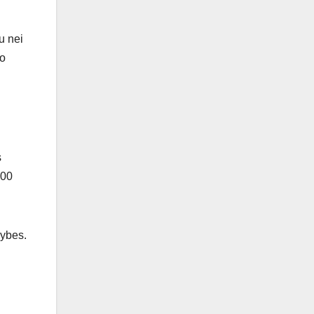
u nei
uo
s
600
mybes.