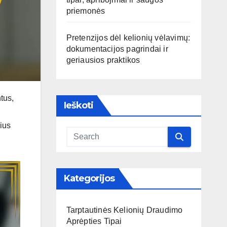
priemonės
Pretenzijos dėl kelionių vėlavimų:
dokumentacijos pagrindai ir
geriausios praktikos
tus,
Ieškoti
ius
Kategorijos
Tarptautinės Kelionių Draudimo
Aprėpties Tipai