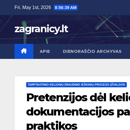
Skip
Fri. May 1st, 2026
8:56:40 AM
to
content
zagranicy.lt
APIE
DIENORAŠČIO ARCHYVAS
TARPTAUTINIO KELIONIŲ DRAUDIMO IEŠKINIŲ PROCESO ĮŽVALGOS
Pretenzijos dėl kel
dokumentacijos pag
praktikos