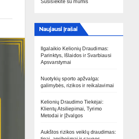
Susisiekite su mumis
Naujausi Įrašai
Ilgalaikio Kelionių Draudimas:
Parinktys, Išlaidos ir Svarbiausi
Apsvarstymai
Nuotykių sporto apžvalga:
galimybės, rizikos ir reikalavimai
Kelionių Draudimo Tiekėjai:
Klientų Atsiliepimai, Tyrimo
Metodai ir Įžvalgos
Aukštos rizikos veiklų draudimas:
tipai, apribojimai ir saugos