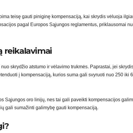
ma teisę gauti piniginę kompensaciją, kai skrydis vėluoja ilgia
mpensacijos pagal Europos Sąjungos reglamentus, priklausomai n
 reikalavimai
uo skrydžio atstumo ir vėlavimo trukmės. Paprastai, jei skrydi
etenduoti į kompensaciją, kurios suma gali svyruoti nuo 250 iki 
 Sąjungos oro linijų, nes tai gali paveikti kompensacijos gali
ių gali sumažinti galimybę gauti kompensaciją.
gi?