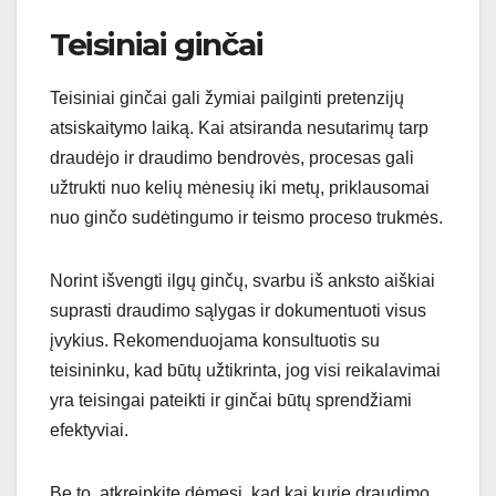
Teisiniai ginčai
Teisiniai ginčai gali žymiai pailginti pretenzijų
atsiskaitymo laiką. Kai atsiranda nesutarimų tarp
draudėjo ir draudimo bendrovės, procesas gali
užtrukti nuo kelių mėnesių iki metų, priklausomai
nuo ginčo sudėtingumo ir teismo proceso trukmės.
Norint išvengti ilgų ginčų, svarbu iš anksto aiškiai
suprasti draudimo sąlygas ir dokumentuoti visus
įvykius. Rekomenduojama konsultuotis su
teisininku, kad būtų užtikrinta, jog visi reikalavimai
yra teisingai pateikti ir ginčai būtų sprendžiami
efektyviai.
Be to, atkreipkite dėmesį, kad kai kurie draudimo