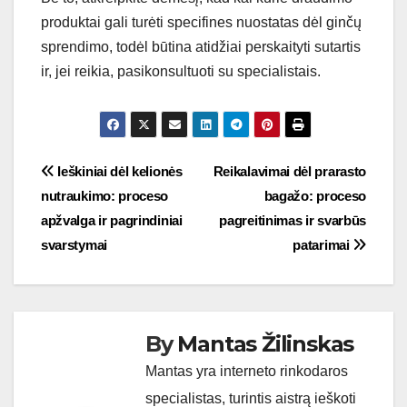
produktai gali turėti specifines nuostatas dėl ginčų
sprendimo, todėl būtina atidžiai perskaityti sutartis
ir, jei reikia, pasikonsultuoti su specialistais.
Post
Ieškiniai dėl kelionės
Reikalavimai dėl prarasto
nutraukimo: proceso
bagažo: proceso
navigation
apžvalga ir pagrindiniai
pagreitinimas ir svarbūs
svarstymai
patarimai
By
Mantas Žilinskas
Mantas yra interneto rinkodaros
specialistas, turintis aistrą ieškoti