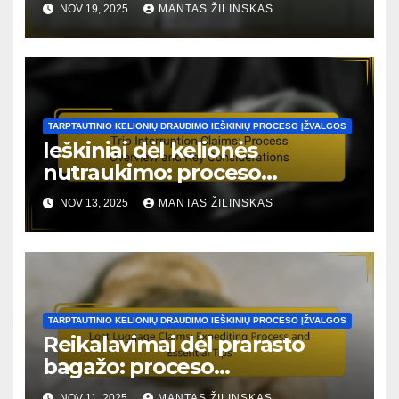
NOV 19, 2025
MANTAS ŽILINSKAS
praktikos
TARPTAUTINIO KELIONIŲ DRAUDIMO IEŠKINIŲ PROCESO ĮŽVALGOS
Ieškiniai dėl kelionės
nutraukimo: proceso
apžvalga ir pagrindiniai
NOV 13, 2025
MANTAS ŽILINSKAS
svarstymai
TARPTAUTINIO KELIONIŲ DRAUDIMO IEŠKINIŲ PROCESO ĮŽVALGOS
Reikalavimai dėl prarasto
bagažo: proceso
pagreitinimas ir svarbūs
NOV 11, 2025
MANTAS ŽILINSKAS