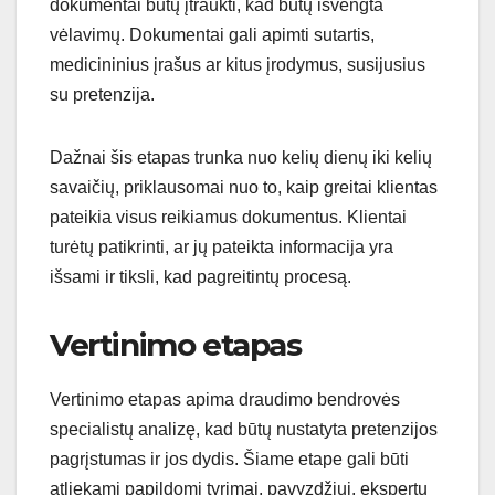
dokumentai būtų įtraukti, kad būtų išvengta
vėlavimų. Dokumentai gali apimti sutartis,
medicininius įrašus ar kitus įrodymus, susijusius
su pretenzija.
Dažnai šis etapas trunka nuo kelių dienų iki kelių
savaičių, priklausomai nuo to, kaip greitai klientas
pateikia visus reikiamus dokumentus. Klientai
turėtų patikrinti, ar jų pateikta informacija yra
išsami ir tiksli, kad pagreitintų procesą.
Vertinimo etapas
Vertinimo etapas apima draudimo bendrovės
specialistų analizę, kad būtų nustatyta pretenzijos
pagrįstumas ir jos dydis. Šiame etape gali būti
atliekami papildomi tyrimai, pavyzdžiui, ekspertų