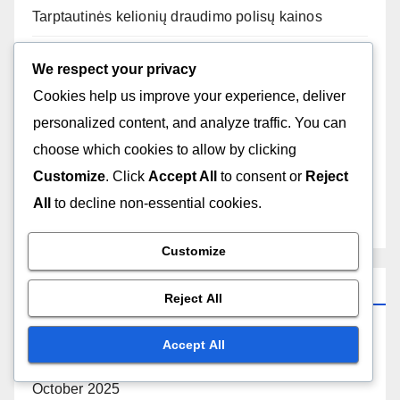
Tarptautinės kelionių draudimo polisų kainos
Tarptautinės kelionių draudimo specialūs
We respect your privacy
svarstymai
Cookies help us improve your experience, deliver
personalized content, and analyze traffic. You can
Tarptautinio kelionių draudimo ieškinių proceso
choose which cookies to allow by clicking
įžvalgos
Customize
. Click
Accept All
to consent or
Reject
Tarptautinių Kelionių Draudimo Reguliavimo
All
to decline non-essential cookies.
Atitikties Klausimai
Customize
Archyvai
Reject All
November 2025
Accept All
October 2025