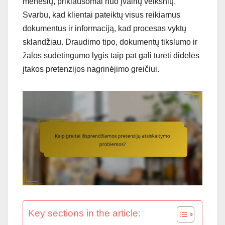
mėnesių, priklausomai nuo įvairių veiksnių.
Svarbu, kad klientai pateiktų visus reikiamus
dokumentus ir informaciją, kad procesas vyktų
sklandžiau. Draudimo tipo, dokumentų tikslumo ir
žalos sudėtingumo lygis taip pat gali turėti didelės
įtakos pretenzijos nagrinėjimo greičiui.
Key sections in the article: