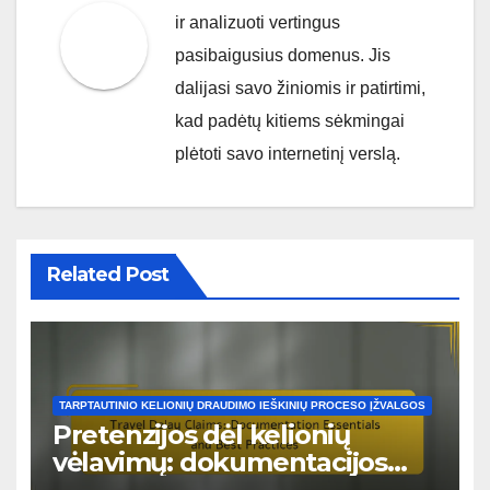
ir analizuoti vertingus
pasibaigusius domenus. Jis
dalijasi savo žiniomis ir patirtimi,
kad padėtų kitiems sėkmingai
plėtoti savo internetinį verslą.
Related Post
TARPTAUTINIO KELIONIŲ DRAUDIMO IEŠKINIŲ PROCESO ĮŽVALGOS
Pretenzijos dėl kelionių
vėlavimų: dokumentacijos
pagrindai ir geriausios