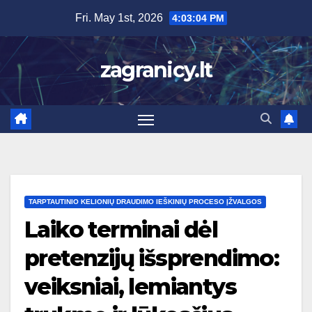
Skip
Fri. May 1st, 2026
4:03:05 PM
to
content
zagranicy.lt
TARPTAUTINIO KELIONIŲ DRAUDIMO IEŠKINIŲ PROCESO ĮŽVALGOS
Laiko terminai dėl
pretenzijų išsprendimo:
veiksniai, lemiantys